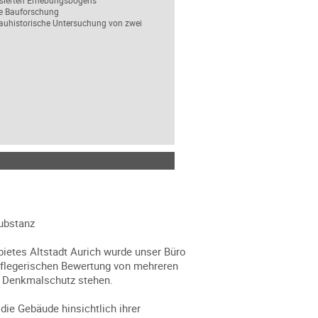
isierten Erhebungsbogens
he Bauforschung
bauhistorische Untersuchung von zwei
ubstanz
ietes Altstadt Aurich wurde unser Büro
lpflegerischen Bewertung von mehreren
er Denkmalschutz stehen.
ie Gebäude hinsichtlich ihrer