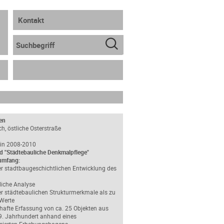
Kontakt
en
ch, östliche Osterstraße
 in 2008-2010
d "Städtebauliche Denkmalpflege"
umfang:
r stadtbaugeschichtlichen Entwicklung des
liche Analyse
r städtebaulichen Strukturmerkmale als zu
 Werte
hafte Erfassung von ca. 25 Objekten aus
9. Jahrhundert anhand eines