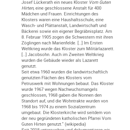
Josef Lückerath ein neues Kloster
Vom Guten
Hirten
, eine geschlossene Anstalt für 400
Mädchen und Frauen. Einrichtungen des
Klosters waren eine Haushaltsschule, eine
Wasch- und Plättanstalt, Landwirtschaft und
Bäckerei sowie ein eigener Begräbnisplatz. Am
8. Februar 1905 zogen die Schwestern mit ihren
Zöglingen nach Marienfelde. […] Im Ersten
Weltkrieg wurde das Kloster zum Militärlazarett.
[…] Jacobsohn. Auch im Zweiten Weltkrieg
wurden die Gebäude wieder als Lazarett
genutzt.
Seit etwa 1960 wurden die landwirtschaftlich
genutzten Flächen des Klosters vom
Petruswerk mit Wohnungen bebaut. Das Kloster
wurde 1967 wegen Nachwuchsmangels
geschlossen, 1968 gaben die Nonnen den
Standort auf, und die Wohntrakte wurden von
1968 bis 1974 zu einem Sozialzentrum
umgebaut. Die Klosterkirche wird seitdem von
der neu gegründeten katholischen Pfarrei Vom
Guten Hirten genutzt." (wikipedia)
Seit 2018 untersuchen und dokumentieren wir